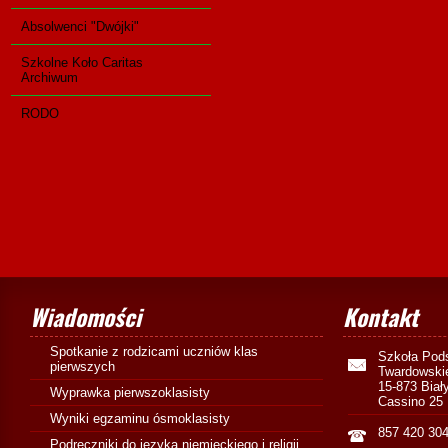
Absolwenci "Dwójki"
Szkolne Koło Caritas
Archiwum
RODO
Wiadomości
Kontakt
Spotkanie z rodzicami uczniów klas
Szkoła Pod
pierwszych
Twardowski
15-873 Biał
Wyprawka pierwszoklasisty
Cassino 25
Wyniki egzaminu ósmoklasisty
857 420 30
Podręczniki do języka niemieckiego i religii