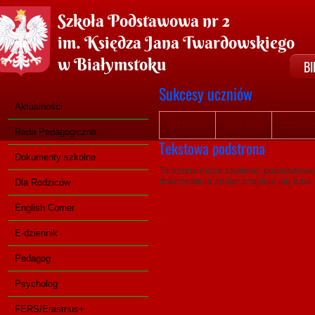
Szkoła Podstawowa nr 2
im. Księdza Jana Twardowskiego
w Białymstoku
BI
Sukcesy uczniów
Aktualności
2025/2026
2024/2025
2023/20
Rada Pedagogiczna
Tekstowa podstrona
Dokumenty szkolne
Ta strona może zawierać podstawowe i
dokonywania zmian znajduje się tutaj
Dla Rodziców
English Corner
E-dziennik
Pedagog
Psycholog
FERS/Erasmus+