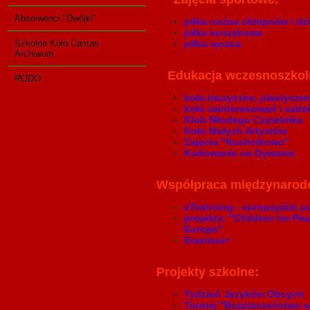
Absolwenci "Dwójki"
piłka nożna chłopców i dzie
piłka koszykowa
Szkolne Koło Caritas
piłka ręczna
Archiwum
Edukacja wczesnoszkolna
RODO
koła:muzyczne, plastyczne,
koło zainteresowań i uzd
Klub Młodego Czytelnika
Koło Małych Artystów
Zajęcia "Kuchcikowo"
Kodowanie na Dywanie
Współpraca międzynarod
eTwinning - europejskie p
projekty: "Children for Pe
Europe"
Erasmus+
Projekty szkolne:
Tydzień Języków Obcych
Turniej "Bezpieczeństwo