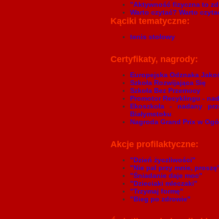
"Aktywność fizyczna to z
Warto czytać? Warto czyta
Kąciki tematyczne:
tenis stołowy
Certyfikaty, nagrody:
Europejska Odznaka Jakoś
Szkoła Rozwijająca Się
Szkoła Bez Przemocy
Promotor Recyklingu - na
Ekoszkoła - nadany pr
Białymstoku
Nagroda Grand Prix w Ogó
Akcje profilaktyczne:
"Dzień życzliwości"
"Nie pal przy mnie, proszę
"Śniadanie daje moc"
"Dzieciaki mleczaki"
"Trzymaj formę"
"Bieg po zdrowie"