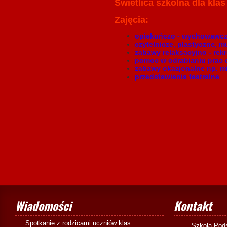
Świetlica szkolna dla klas I
Zajęcia:
opiekuńczo - wychowawc
czytelnicze, plastyczne, m
zabawy relaksacyjno - rek
pomoc w odrabianiu prac
zabawy okazjonalne np. mik
przedstawienia teatralne
Wiadomości
Kontakt
Spotkanie z rodzicami uczniów klas
Szkoła Pod