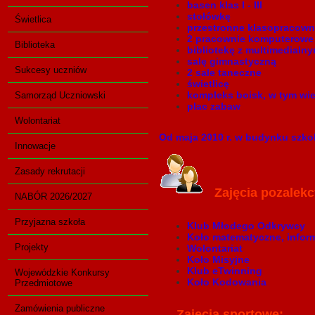
basen klas I - III
stołówkę
Świetlica
przestronne klasopracown
2 pracownie komputerowe
Biblioteka
bibliotekę z multimedialn
salę gimnastyczną
Sukcesy uczniów
2 sale taneczne
świetlicę
kompleks boisk, w tym wie
Samorząd Uczniowski
plac zabaw
Wolontariat
Od maja 2010 r. w budynku szk
Innowacje
Zasady rekrutacji
Zajęcia pozalekc
NABÓR 2026/2027
Przyjazna szkoła
Klub Młodego Odkrywcy
Koło matematyczne, inform
Projekty
Wolontariat
Koło Misyjne
Klub eTwinning
Wojewódzkie Konkursy
Koło Kodowania
Przedmiotowe
Zamówienia publiczne
Zajęcia sportowe: