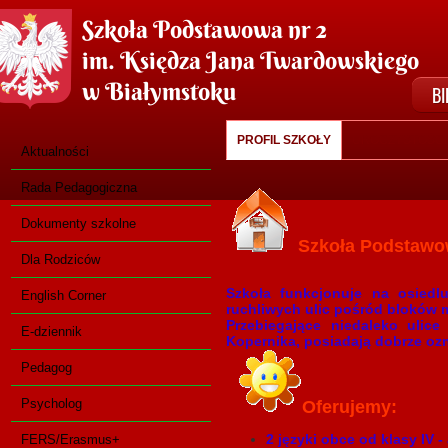
Szkoła Podstawowa nr 2
im. Księdza Jana Twardowskiego
w Białymstoku
BI
PROFIL SZKOŁY
UROCZYSTOŚCI
Aktualności
Rada Pedagogiczna
Dokumenty szkolne
Szkoła Podstawow
Dla Rodziców
Szkoła funkcjonuje na osied
English Corner
ruchliwych ulic pośród bloków 
Przebiegające niedaleko ulic
E-dziennik
Kopernika, posiadają dobrze oz
Pedagog
Psycholog
Oferujemy:
2 języki obce od klasy IV -
FERS/Erasmus+