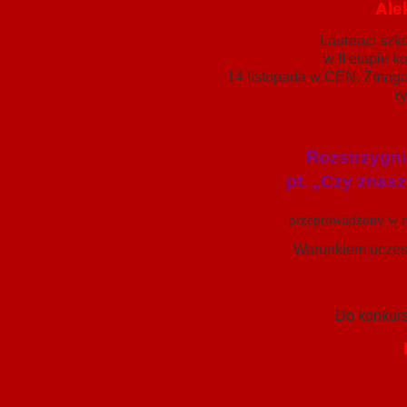
Ale
Laureaci szko
w II etapie 
14 listopada w CEN. Zmagać
r
Rozstrzygni
pt. „Czy znasz
przeprowadzony w r
Warunkiem uczest
Do konkursu