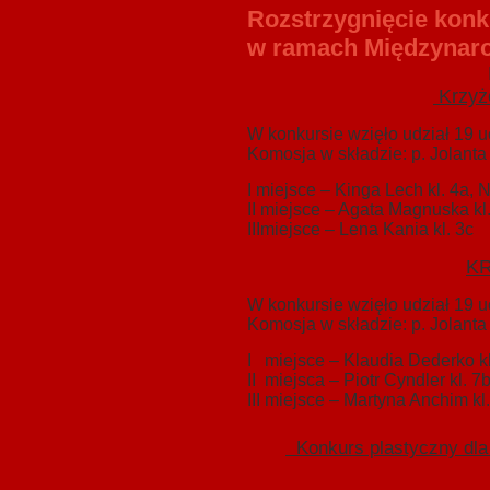
Rozstrzygnięcie
konk
w ramach Międzynarod
KRZYŻOWKI 
Krzyżó
W konkursie wzięło udział 19 uc
Komosja w składzie: p. Jolant
I miejsce – Kinga Lech kl. 4a, N
II miejsce – Agata Magnuska kl.
IIImiejsce – Lena Kania kl. 3c
K
W konkursie wzięło udział 19 uc
Komosja w składzie: p. Jolant
I miejsce – Klaudia Dederko kl
II miejsca – Piotr Cyndler kl. 7
III miejsce – Martyna Anchim kl
Konkurs plastyczny dla k