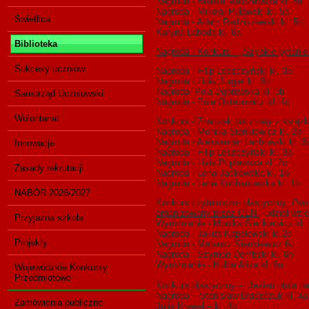
Nagroda - Blanka Malczewska kl. 5a
Nagroda - Mikołaj Puławski kl. 5a
Świetlica
Nagroda - Adam Radziszewski kl. 5b
Karyna Lahoda kl. 6a
Biblioteka
Nagroda - Konkurs – „Szybkie pytanie
Sukcesy uczniów
Nagroda - Filip Leszczyński kl. 3b
Nagroda - Lidia Jurgiel kl. 3b
Nagroda -Pola Dąbrowska kl. 3b
Samorząd Uczniowski
Nagroda - Pola Ostapowicz kl. 4c
Wolontariat
Konkurs -”Znaczek pocztowy z książką
Nagroda - Monika Sienkiewicz kl. 2b
Nagroda - Aleksander Lachowski kl. 3
Innowacje
Nagroda - Filip Leszczyński kl. 3b
Nagroda - Livia Popławska kl. 2c
Zasady rekrutacji
Nagroda - Lena Jackowska kl. 1b
Nagroda - Lena Kochanowska kl. 1b
NABÓR 2026/2027
Konkurs czytelniczo- plastyczny
Part
organizowany przez CEN
- udział wzi
Przyjazna szkoła
Wyróżnienie - Monika Sienkiewicz kl. 
Nagroda - Jakub Kapelewski kl.2c
Projekty
Nagroda - Mateusz Sienkiewicz 6c
Nagroda - Szymon Dembski kl. 6b
Wyróżnienie - Kulba Alisa kl. 6a
Wojewódzkie Konkursy
Przedmiotowe
Konkurs plastyczny – „Jesień otula n
Nagroda – Stanisław Błaszczuk kl. 4a
Zamówienia publiczne
Julia Krawel – kl. 4b