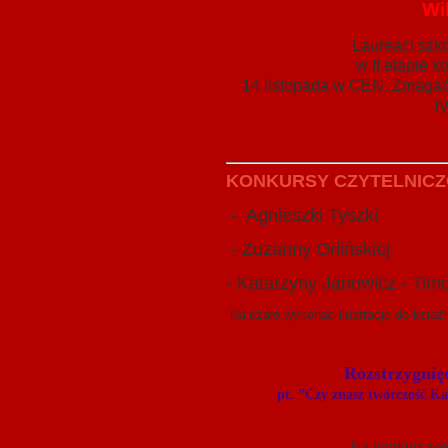
Wi
Laureaci szko
w II etapie 
14 listopada w CEN. Zmagać 
r
KONKURSY CZYTELNICZO 
- Agnieszki Tyszki
- Zuzanny Orlińskiej
- Katarzyny Janowicz - Timo
Należało wykonać ilustrację do książk
Rozstrzygnięc
pt. ”Czy znasz twórczość Katar
Na konkurs wpł