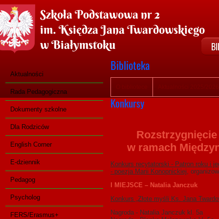
Szkoła Podstawowa nr 2
im. Księdza Jana Twardowskiego
w Białymstoku
BI
Biblioteka
Aktualności
O bibliotece
Aktualności 2025/2026
Rada Pedagogiczna
Konkursy
Dokumenty szkolne
Dla Rodziców
Rozstrzygnięcie
English Corner
w ramach Międzyn
E-dziennik
Konkurs recytatorski - Patron roku i j
- poezja Marii Konopnickiej
, organizo
Pedagog
I MIEJSCE – Natalia Janczuk
Psycholog
Konkurs „Złote myśli Ks. Jana Tward
Nagroda - Natalia Janczuk kl. 5a
FERS/Erasmus+