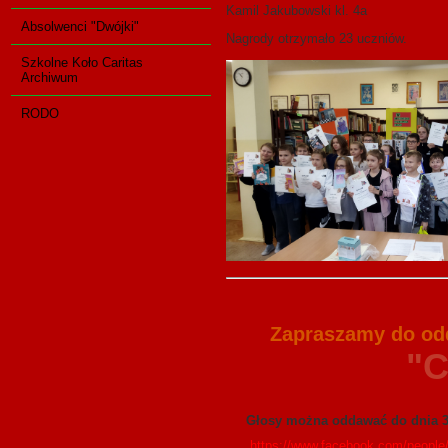
Kamil Jakubowski kl. 4a
Absolwenci "Dwójki"
Nagrody otrzymało 23 uczniów.
Szkolne Koło Caritas
Archiwum
RODO
Zapraszamy do odd
"Czytan
Czytają: Martynka 
Głosy można oddawać do dnia 30
https://www.facebook.com/peop