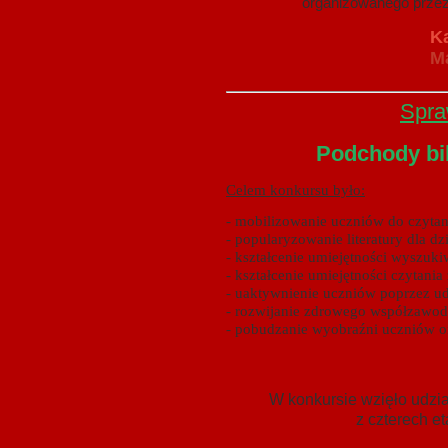
organizowanego przez bibliote
Katarzyna Sembo
Ma
Spra
Podchody bib
Celem konkursu było:
- mobilizowanie uczniów do czytani
- popularyzowanie literatury dla dz
- kształcenie umiejętności wyszuki
- kształcenie umiejętności czytani
- uaktywnienie uczniów poprzez ud
- rozwijanie zdrowego współzawod
- pobudzanie wyobraźni uczniów or
W konkursie wzięło udzia
z czterech e