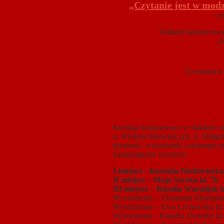
„Czytanie jest w mod
organizowanego prz
Zadanie konkursowe 
„S
Uczennnica 
Komisja konkursowa w składzie: p
p. Wioletta Matwiejczyk, p. Małgo
płynność, wyrazistość czytanego te
następującym uczniom:
I miejsce - Kornelia Niedźwiecka
II miejsce – Maja Soczko kl. 7b
III miejsce – Rozalia Warmijak k
Wyróżnienie – Zhannetta Khamula 
Wyróżnienie – Ewa Lachowska kl.
Wyróżnienie - Klaudia Dederko kl.