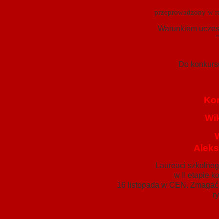
przeprowadzony w r
Warunkiem uczest
Do konkursu
Kor
Wik
Aleks
Laureaci szkolneg
w II etapie 
16 listopada w CEN. Zmagać 
r