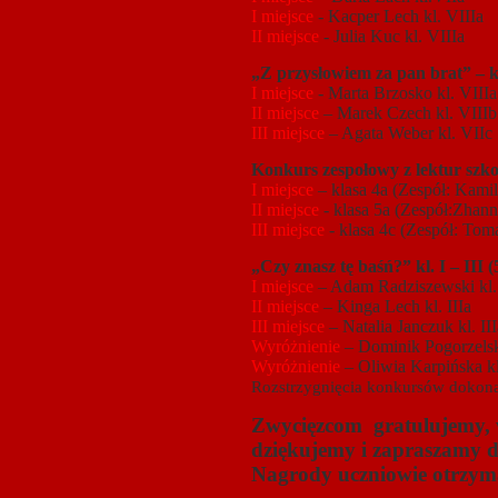
I miejsce
- Kacper Lech kl. VIIIa
II miejsce
- Julia Kuc kl. VIIIa
„Z przysłowiem za pan brat” – k
I miejsce
- Marta Brzosko kl. VIIIa
II miejsce
– Marek Czech kl. VIIIb
III miejsce
– Agata Weber kl. VIIc
Konkurs zespołowy z lektur szko
I miejsce
– klasa 4a (Zespół: Kami
II miejsce
- klasa 5a (Zespół:Zhan
III miejsce
- klasa 4c (Zespół: To
„Czy znasz tę baśń?” kl. I – III 
I miejsce
– Adam Radziszewski kl. 
II miejsce
– Kinga Lech kl. IIIa
III miejsce
– Natalia Janczuk kl. III
Wyróżnienie
– Dominik Pogorzelski
Wyróżnienie
– Oliwia Karpińska kl.
Rozstrzygnięcia konkursów dokonał
Zwycięzcom gratulujemy, 
dziękujemy i zapraszamy d
Nagrody uczniowie otrzyma