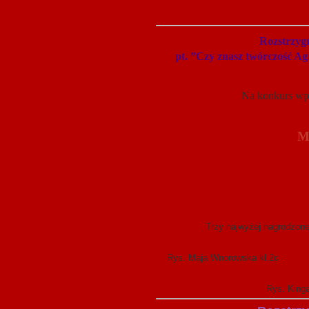
Rozstrzygn
pt. ”Czy znasz twórczość
Na konkurs wpł
Ma
Trzy najwyżej nagrodzone prace p
Rys. Maja Wnorowska kl.2c R
Rys. Kinga Lech kl.