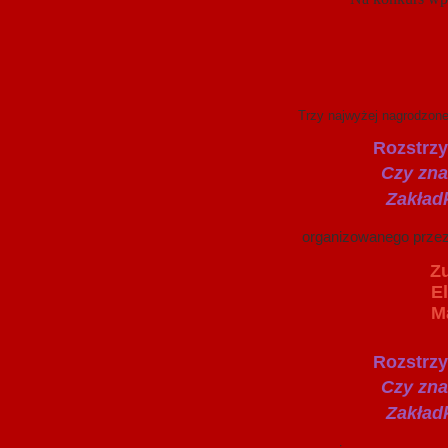
Trzy najwyżej nagrodzone prace p
Rozstrzy
Czy znasz twórczoś
Zakładka reklamuj
organizowanego przez bibliote
Zuzanna Płócien
Elena Dunnda kl
Malena Snarska 
Rozstrzy
Czy znasz twórczo
Zakładka reklamuj