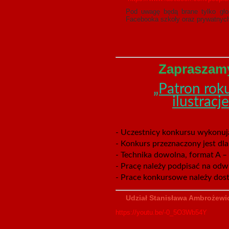
Pod uwagę będą brane tylko głos
Facebooka szkoły oraz prywatnych.
Zapraszamy
„Patron rok
ilustrac
- Uczestnicy konkursu wykonują
- Konkurs przeznaczony jest dla 
- Technika dowolna, format A – 
- Pracę należy podpisać na odw
- Prace konkursowe należy dosta
Udział Stanisława Ambrożewicz
https://youtu.be/-0_5O3Wb54Y