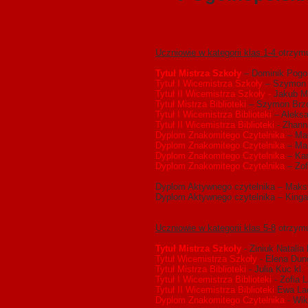
Uczniowie w kategorii klas 1-4
otrzymu
Tytuł Mistrza Szkoły
– Dominik Pogorz
Tytuł I Wicemistrza Szkoły
– Szymon 
Tytuł II Wicemistrza Szkoły -
Jakub Ma
Tytuł Mistrza Biblioteki
– Szymon Brzo
Tytuł I Wicemistrza Biblioteki
– Aleksa
Tytuł II Wicemistrza Biblioteki
- Zhann
Dyplom Znakomitego Czytelnika
– Mał
Dyplom Znakomitego Czytelnika
– Mar
Dyplom Znakomitego Czytelnika
– Kam
Dyplom Znakomitego Czytelnika
– Zof
Dyplom Aktywnego czytelnika – Maksy
Dyplom Aktywnego czytelnika – Kinga
Uczniowie w kategorii klas 5-8
otrzymu
Tytuł Mistrza Szkoły
- Ziniuk Natalia 
Tytuł Wicemistrza Szkoły
- Elena Dun
Tytuł Mistrza Biblioteki
- Julia Kuc kl.
Tytuł I Wicemistrza Biblioteki
- Zofia 
Tytuł II Wicemistrza Biblioteki
Ewa Lac
Dyplom Znakomitego Czytelnika
- Wik