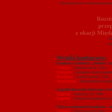
Całą społeczność szkolną zapraszamy
Rozst
prze
z okazji Międ
W konkursach wzięł
W akcji „Ks
Wyniki konkursów:
Konkurs czytelniczy „Hobbit - zna
I miejsce
– Daria Lach kl. VIIa
II miejsce
– Stanisław Karczmarewi
III miejsce
– Kamil Lach kl. VIIa
Wyróżnienie
– Maksymilian Sienki
Zagadki literackie dotyczące tw
Nagroda
– Julia Kuc kl. VIIIa
Nagroda
– Wojciech Kurdzieko kl.
Test ze znajomości komiksów – k
I miejsce
– Daria Lach kl.VIIa