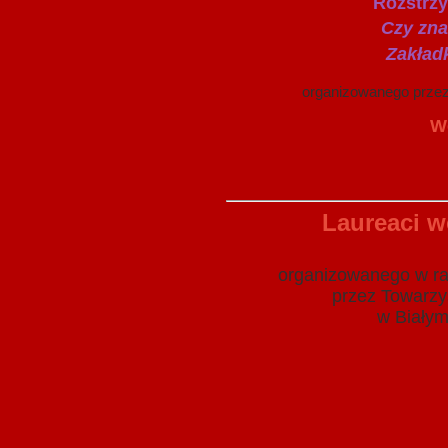
Rozstrzy
Czy znasz twórczoś
Zakładka reklamują
organizowanego przez bibliote
Weronika Ignaci
Laureaci 
organizowanego w ra
przez Towarzys
w Białym