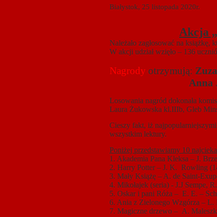
Białystok, 25 listopada 2020r.
Akcja „
Należało zagłosować na książkę, któ
W akcji
udział wzięło – 136 ucznió
Nagrody
otrzymują:
Zuza
Anna Jarocka
Losowania nagród dokonała komisj
Laura Żukowska kl.IIIb,
Gleb Mins
Cieszy fakt, iż najpopularniejszy
wszystkim lektury.
Poniżej przedstawiamy 10 najciek
1. Akademia Pana Kleksa – J. Brz
2. Harry Potter – J. K. Rowling (1
3. Mały Książę – A. de Saint-Exup
4. Mikołajek (seria) - J.J Sempe, 
5. Oskar i pani Róża – E. E. – Sch
6. Ania z Zielonego Wzgórza – L.
7. Magiczne drzewo – A. Maleszka