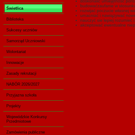
doskonalić umiejętność poro
budowaćzaufanie w stosunku 
Świetlica
rozwijać poczucie własnej wa
umacniać i nawiązywać nowe
Biblioteka
nauczyć sie lepiej rozumieć i
akceptować ewentualne nie
Sukcesy uczniów
Samorząd Uczniowski
Wolontariat
Innowacje
Zasady rekrutacji
NABÓR 2026/2027
Przyjazna szkoła
Projekty
Wojewódzkie Konkursy
Przedmiotowe
Zamówienia publiczne