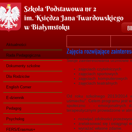
Szkoła Podstawowa nr 2
im. Księdza Jana Twardowskiego
w Białymstoku
BI
Rok szkolny 2025/2026
Rok szkoln
Aktualności
Zajęcia rozwijające zaintere
Rada Pedagogiczna
Swoje zainteresowania uczniowie m
Dokumenty szkolne
zajęciach czytelniczych
zajęciach sportowych
Dla Rodziców
zajęciach komputerowych
zajęciach teatralnych
English Corner
Od roku szkolnego 2013/2014 w 
E-dziennik
uśmiechu". Celem programu jest w
społeczno - - emocjonalnych dz
Pedagog
terapeutycznym prowadzone w atm
rozwijać zdolności przezwyc
Psycholog
zrelaksować się i osiągnąć e
wyrażać własne zdanie,
FERS/Erasmus+