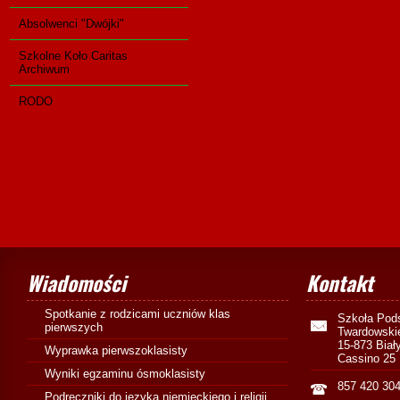
Absolwenci "Dwójki"
Szkolne Koło Caritas
Archiwum
RODO
Wiadomości
Kontakt
Spotkanie z rodzicami uczniów klas
Szkoła Pod
pierwszych
Twardowski
15-873 Biał
Wyprawka pierwszoklasisty
Cassino 25
Wyniki egzaminu ósmoklasisty
857 420 30
Podręczniki do języka niemieckiego i religii